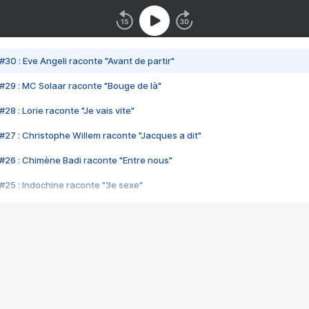
#30 : Eve Angeli raconte "Avant de partir"
#29 : MC Solaar raconte "Bouge de là"
28 : Lorie raconte "Je vais vite"
#27 : Christophe Willem raconte "Jacques a dit"
#26 : Chimène Badi raconte "Entre nous"
#25 : Indochine raconte "3e sexe"
#24 : Zaho raconte "C'est chelou"
#23 : Patrick Bruel raconte "Au café des délices"
#22 : Kyo raconte "Le chemin"
#21 : Nolwenn Leroy raconte "Cassé"