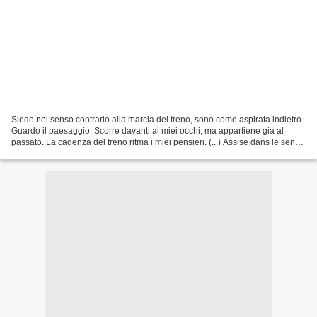
Siedo nel senso contrario alla marcia del treno, sono come aspirata indietro.
Guardo il paesaggio. Scorre davanti ai miei occhi, ma appartiene già al
passato. La cadenza del treno ritma i miei pensieri. (...) Assise dans le sens
inverse à la marche du...