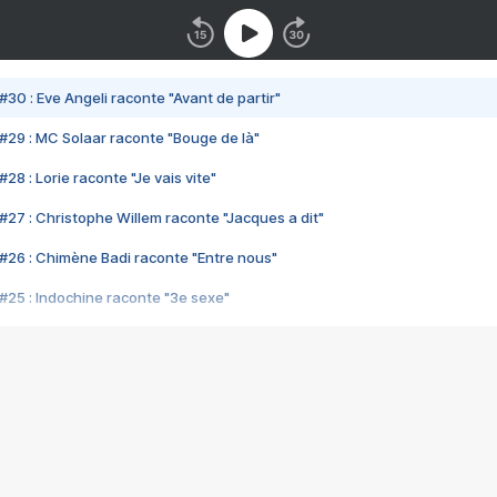
#30 : Eve Angeli raconte "Avant de partir"
#29 : MC Solaar raconte "Bouge de là"
28 : Lorie raconte "Je vais vite"
#27 : Christophe Willem raconte "Jacques a dit"
#26 : Chimène Badi raconte "Entre nous"
#25 : Indochine raconte "3e sexe"
#24 : Zaho raconte "C'est chelou"
#23 : Patrick Bruel raconte "Au café des délices"
#22 : Kyo raconte "Le chemin"
#21 : Nolwenn Leroy raconte "Cassé"