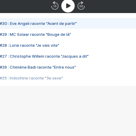
#30 : Eve Angeli raconte "Avant de partir"
#29 : MC Solaar raconte "Bouge de là"
28 : Lorie raconte "Je vais vite"
#27 : Christophe Willem raconte "Jacques a dit"
#26 : Chimène Badi raconte "Entre nous"
#25 : Indochine raconte "3e sexe"
#24 : Zaho raconte "C'est chelou"
#23 : Patrick Bruel raconte "Au café des délices"
#22 : Kyo raconte "Le chemin"
#21 : Nolwenn Leroy raconte "Cassé"
#20 : Patrick Hernandez raconte "Born to be alive"