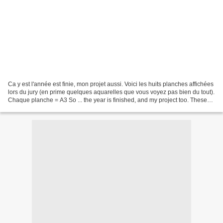
Ca y est l'année est finie, mon projet aussi. Voici les huits planches affichées
lors du jury (en prime quelques aquarelles que vous voyez pas bien du tout).
Chaque planche = A3 So ... the year is finished, and my project too. These
are the 8 drawing...