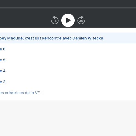
bey Maguire, c'est lui ! Rencontre avec Damien Witecka
e 6
e 5
e 4
e 3
s créatrices de la VF !
e 2
e 1
e Mektoub My Love arrive enfin ! Rencontre avec Shaïn Boumedine et Sal