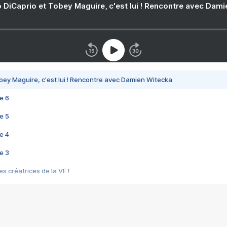
 DiCaprio et Tobey Maguire, c'est lui ! Rencontre avec Dam
bey Maguire, c'est lui ! Rencontre avec Damien Witecka
e 6
e 5
e 4
e 3
s créatrices de la VF !
e 2
e 1
e Mektoub My Love arrive enfin ! Rencontre avec Shaïn Boumedine et Sal