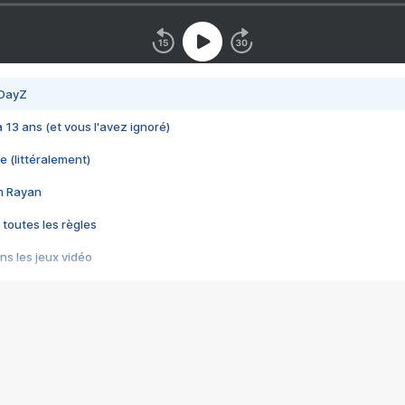
 DayZ
 a 13 ans (et vous l'avez ignoré)
e (littéralement)
im Rayan
 toutes les règles
s les jeux vidéo
us choquant de Rockstar ? - Le scandale BULLY
e plus moche de Steam
du RÊVE tourne au CAUCHEMAR
pendant 8 heures